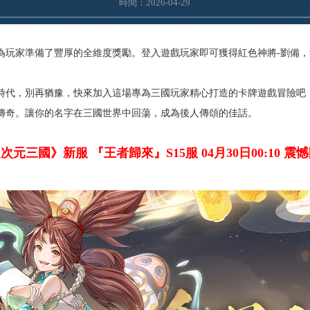
時間：2026-04-29
為玩家準備了豐厚的全維度獎勵。登入遊戲玩家即可獲得紅色神將-劉備，
時代，別再猶豫，快來加入這場專為三國玩家精心打造的卡牌遊戲冒險吧
傳奇。讓你的名字在三國世界中回蕩，成為後人傳頌的佳話。
次元三國》新服 『王者歸來
』
S15服 04月30日00:10 震