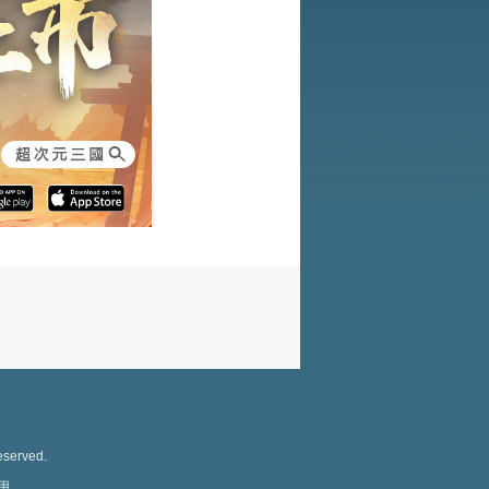
eserved.
用。