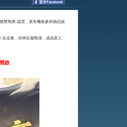
無雙戰將-趙雲，更有機會參與物品抽
！在這裏，你將征服戰場，成為眾人
憾開啟