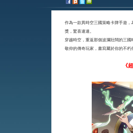
作為一款異時空三國策略卡牌手遊，
獎，驚喜連連。
穿越時空，重返那個波瀾壯闊的三國
敬仰的傳奇玩家，書寫屬於你的不朽
《超