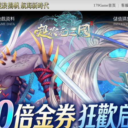
179Game首頁
|
客
遊戲資料
儲值購
AME DATA
PAYCENT