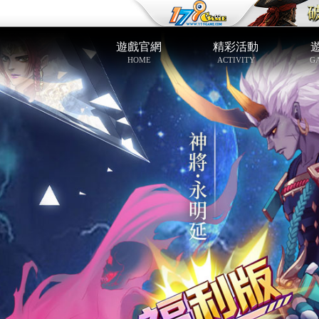
遊戲官網
精彩活動
HOME
ACTIVITY
G